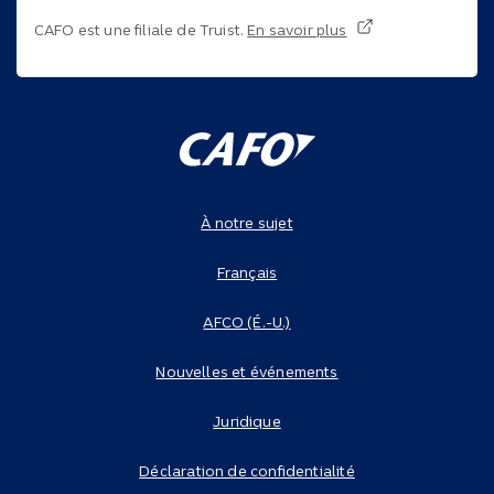
CAFO est une filiale de Truist.
En savoir plus
Bas de page du site
Navigation en bas de page
À notre sujet
Français
AFCO (É.-U.)
Nouvelles et événements
Juridique
Déclaration de confidentialité